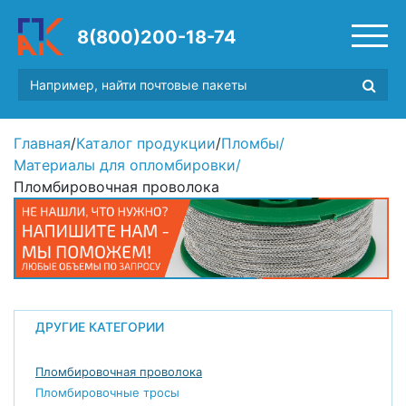
8(800)200-18-74
Главная
/
Каталог продукции
/
Пломбы
/
Материалы для опломбировки
/
Пломбировочная проволока
ДРУГИЕ КАТЕГОРИИ
Пломбировочная проволока
Пломбировочные тросы