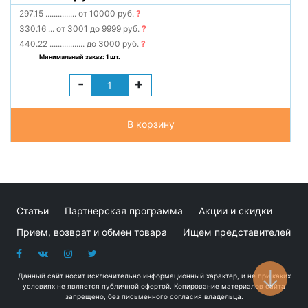
297.15
...............
от 10000 руб.
?
330.16
...
от 3001 до 9999 руб.
?
440.22
.................
до 3000 руб.
?
Минимальный заказ: 1 шт.
-
+
В корзину
Статьи
Партнерская программа
Акции и скидки
Прием, возврат и обмен товара
Ищем представителей
Данный сайт носит исключительно информационный характер, и не при каких
условиях не является публичной офертой. Копирование материалов сайта
запрещено, без письменного согласия владельца.