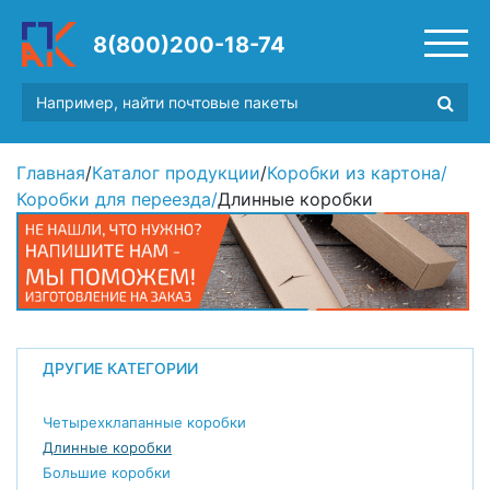
8(800)200-18-74
Главная
/
Каталог продукции
/
Коробки из картона
/
Коробки для переезда
/
Длинные коробки
ДРУГИЕ КАТЕГОРИИ
Четырехклапанные коробки
Длинные коробки
Большие коробки