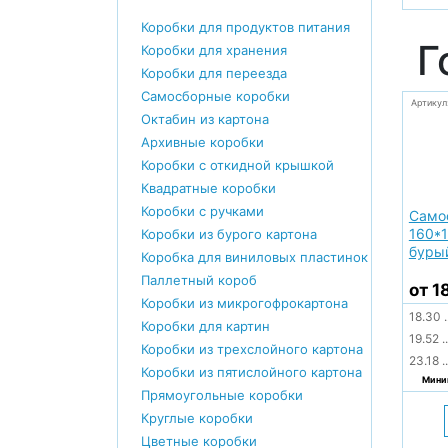
Коробки для продуктов питания
Г
Коробки для хранения
Коробки для переезда
Самосборные коробки
Артикул
Октабин из картона
Архивные коробки
Коробки с откидной крышкой
Квадратные коробки
Коробки с ручками
Само
160*1
Коробки из бурого картона
буры
Коробка для виниловых пластинок
Паллетный короб
от 1
Коробки из микрогофрокартона
18.30
.
Коробки для картин
19.52
..
Коробки из трехслойного картона
23.18
..
Коробки из пятислойного картона
Миним
Прямоугольные коробки
Круглые коробки
Цветные коробки