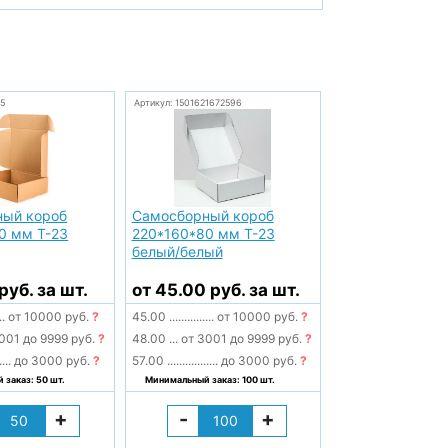
5
Артикул: 1501621672596
ный короб
Самосборный короб
0 мм Т-23
220*160*80 мм Т-23
белый/белый
руб. за шт.
от 45.00 руб. за шт.
..
от 10000 руб.
?
45.00
...............
от 10000 руб.
?
001 до 9999 руб.
?
48.00
...
от 3001 до 9999 руб.
?
....
до 3000 руб.
?
57.00
.................
до 3000 руб.
?
заказ: 50 шт.
Минимальный заказ: 100 шт.
+
-
+