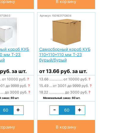
корзину
В корзину
21712603
Артикул: 1501621712604
ый короб КУБ
Самосборный короб КУБ
10 мм Т-23
110*110*110 мм Т-23
ый
бурый/бурый
руб. за шт.
от 13.66 руб. за шт.
..
от 10000 руб.
?
13.66
...............
от 10000 руб.
?
01 до 9999 руб.
?
15.49
...
от 3001 до 9999 руб.
?
.....
до 3000 руб.
?
18.22
.................
до 3000 руб.
?
заказ: 60 шт.
Минимальный заказ: 60 шт.
+
-
+
корзину
В корзину