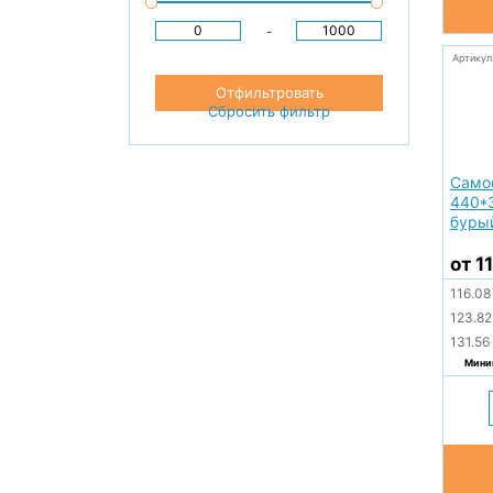
-
Артикул
Отфильтровать
Сбросить фильтр
Само
440*
буры
от 1
116.0
123.8
131.56
Миним