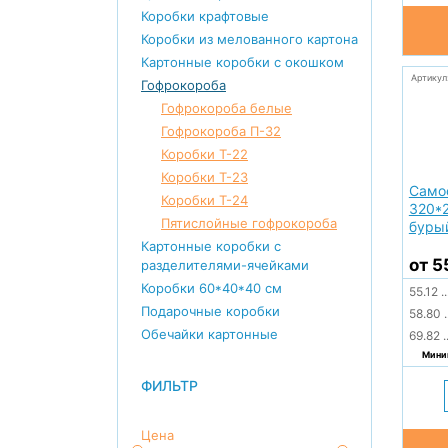
Коробки крафтовые
Коробки из мелованного картона
Картонные коробки с окошком
Артикул
Гофрокороба
Гофрокороба белые
Гофрокороба П-32
Коробки Т-22
Коробки Т-23
Само
Коробки Т-24
320*
Пятислойные гофрокороба
буры
Картонные коробки с
от 5
разделителями-ячейками
Коробки 60*40*40 см
55.12
..
Подарочные коробки
58.80
.
Обечайки картонные
69.82
.
Миним
ФИЛЬТР
Цена