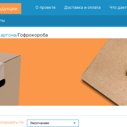
О проекте
Доставка и оплата
Что дает
одукции
картона
/
Гофрокороба
ртировать по: