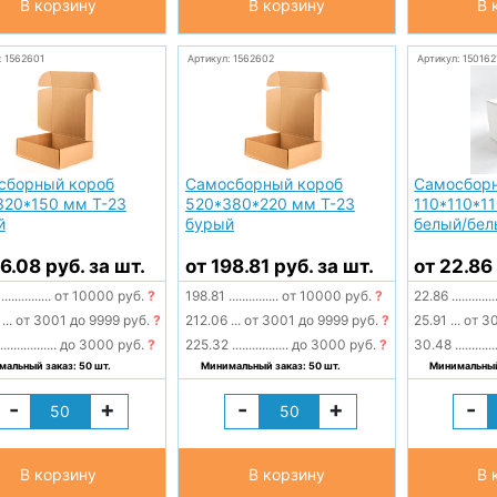
В корзину
В корзину
В 
: 1562601
Артикул: 1562602
Артикул: 15016
сборный короб
Самосборный короб
Самосборн
320*150 мм Т-23
520*380*220 мм Т-23
110*110*1
й
бурый
белый/бел
16.08 руб. за шт.
от 198.81 руб. за шт.
от 22.86 
8
...............
от 10000 руб.
?
198.81
...............
от 10000 руб.
?
22.86
.............
2
...
от 3001 до 9999 руб.
?
212.06
...
от 3001 до 9999 руб.
?
25.91
...
от 30
.................
до 3000 руб.
?
225.32
.................
до 3000 руб.
?
30.48
............
альный заказ: 50 шт.
Минимальный заказ: 50 шт.
Минимальный 
-
+
-
+
-
В корзину
В корзину
В 