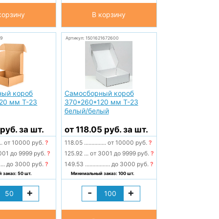
корзину
В корзину
99
Артикул: 1501621672600
ный короб
Самосборный короб
20 мм Т-23
370*260*120 мм Т-23
белый/белый
руб. за шт.
от 118.05 руб. за шт.
..
от 10000 руб.
?
118.05
...............
от 10000 руб.
?
001 до 9999 руб.
?
125.92
...
от 3001 до 9999 руб.
?
....
до 3000 руб.
?
149.53
.................
до 3000 руб.
?
заказ: 50 шт.
Минимальный заказ: 100 шт.
+
-
+