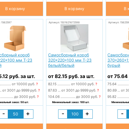
В корзину
В корзину
В 
: 1562597
Артикул: 1501621672598
Артикул: 15625
сборный короб
Самосборный короб
Самосбор
220*100 мм Т-23
320*220*100 мм Т-23
370*260*1
й
белый/белый
бурый
5.12 руб. за шт.
от 82.15 руб. за шт.
от 75.64 
.............
от 10000 руб.
?
82.15
...............
от 10000 руб.
?
75.64
.............
..
от 3001 до 9999 руб.
?
87.63
...
от 3001 до 9999 руб.
?
80.69
...
от 3
................
до 3000 руб.
?
104.06
.................
до 3000 руб.
?
95.82
.............
альный заказ: 50 шт.
Минимальный заказ: 100 шт.
Минимальный 
-
+
-
+
-