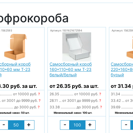
офрокороба
: 1562593
Артикул: 1501621672594
Артикул: 156259
сборный короб
Самосборный короб
Самосбор
10*60 мм Т-23
160*110*60 мм Т-23
220*160*8
й
белый/белый
бурый
8.30 руб. за шт.
от 26.35 руб. за шт.
от 31.34 
..............
от 10000 руб.
?
26.35
...............
от 10000 руб.
?
31.34
.............
.
от 3001 до 9999 руб.
?
28.11
...
от 3001 до 9999 руб.
?
33.42
...
от 3
...............
до 3000 руб.
?
33.38
.................
до 3000 руб.
?
39.69
.............
альный заказ: 50 шт.
Минимальный заказ: 100 шт.
Минимальный 
-
+
-
+
-