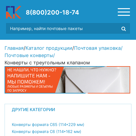
8(800)200-18-74
Главная
/
Каталог продукции
/
Почтовая упаковка
/
Почтовые конверты
/
Конверты с треугольным клапаном
ДРУГИЕ КАТЕГОРИИ
Конверты формата С65 (114*229 мм)
Конверты формата С6 (114*162 мм)