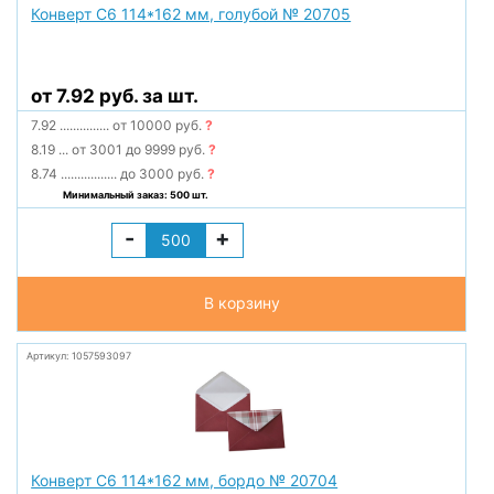
Конверт С6 114*162 мм, голубой № 20705
от 7.92 руб. за шт.
7.92
...............
от 10000 руб.
?
8.19
...
от 3001 до 9999 руб.
?
8.74
.................
до 3000 руб.
?
Минимальный заказ: 500 шт.
-
+
В корзину
Артикул: 1057593097
Конверт С6 114*162 мм, бордо № 20704