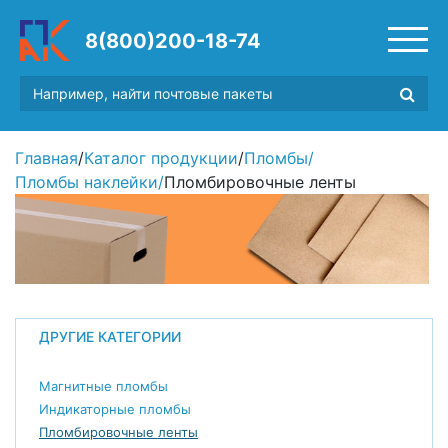
8(800)200-18-74
Главная
/
Каталог продукции
/
Пломбы
/
Пломбы наклейки
/
Пломбировочные ленты
ДРУГИЕ КАТЕГОРИИ
Магнитные пломбы
Индикаторные пломбы
Пломбировочные ленты