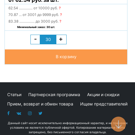
от 62.54 руб. за шт.
62.54
...............
от 10000 руб.
?
70.87
...
от 3001 до 9999 руб.
?
83.38
.................
до 3000 руб.
?
Минимальный заказ: 30 шт.
-
+
В корзину
Статьи
Партнерская программа
Акции и скидки
Прием, возврат и обмен товара
Ищем представителей
Данный сайт носит исключительно информационный характер, и не при каких
условиях не является публичной офертой. Копирование материалов сайта
запрещено, без письменного согласия владельца.