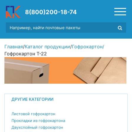
8(800)200-18-74
Главная
/
Каталог продукции
/
Гофрокартон
/
Гофрокартон Т-22
ДРУГИЕ КАТЕГОРИИ
Листовой гофрокартон
Прокладки из гофрокартона
Двухслойный гофрокартон