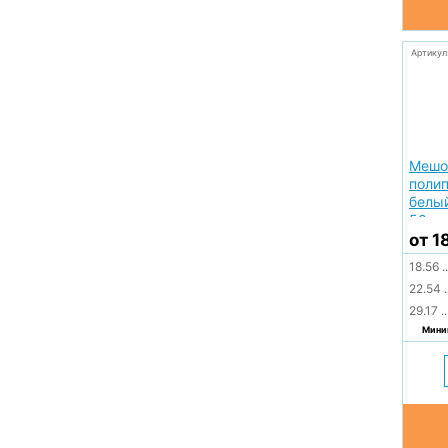
Артикул
Мешо
поли
белый
50гр
от 1
18.56
..
22.54
.
29.17
..
Миним