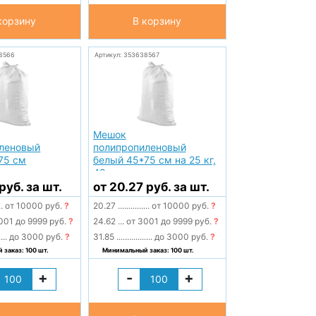
корзину
В корзину
8566
Артикул: 353638567
Мешок
леновый
полипропиленовый
75 см
белый 45*75 см на 25 кг,
48гр
руб. за шт.
от 20.27 руб. за шт.
..
от 10000 руб.
?
20.27
...............
от 10000 руб.
?
001 до 9999 руб.
?
24.62
...
от 3001 до 9999 руб.
?
....
до 3000 руб.
?
31.85
.................
до 3000 руб.
?
заказ: 100 шт.
Минимальный заказ: 100 шт.
+
-
+