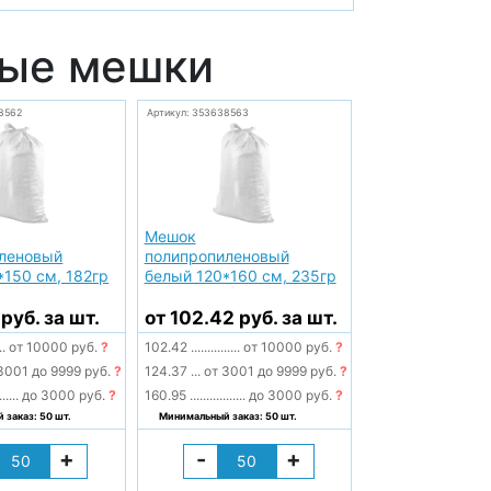
вые мешки
8562
Артикул: 353638563
Мешок
леновый
полипропиленовый
*150 см, 182гр
белый 120*160 см, 235гр
 руб. за шт.
от 102.42 руб. за шт.
..
от 10000 руб.
?
102.42
...............
от 10000 руб.
?
3001 до 9999 руб.
?
124.37
...
от 3001 до 9999 руб.
?
......
до 3000 руб.
?
160.95
.................
до 3000 руб.
?
заказ: 50 шт.
Минимальный заказ: 50 шт.
+
-
+