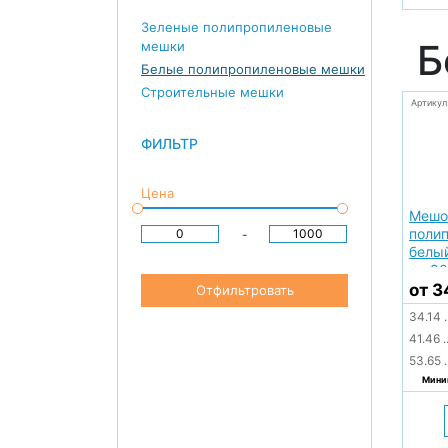
Зеленые полипропиленовые
Б
мешки
Белые полипропиленовые мешки
Строительные мешки
Артикул
ФИЛЬТР
Цена
Мешо
поли
-
белый
кг, 8
от 3
Отфильтровать
34.14
.
41.46
.
53.65
.
Миним