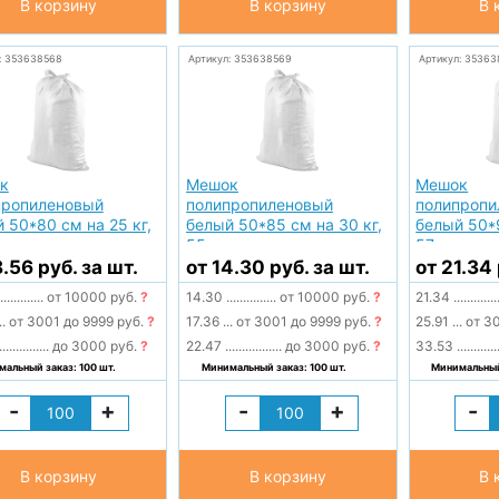
В корзину
В корзину
В 
: 353638568
Артикул: 353638569
Артикул: 35363
к
Мешок
Мешок
пропиленовый
полипропиленовый
полипропи
 50*80 см на 25 кг,
белый 50*85 см на 30 кг,
белый 50*9
55гр
57гр
8.56 руб. за шт.
от 14.30 руб. за шт.
от 21.34 
.............
от 10000 руб.
?
14.30
...............
от 10000 руб.
?
21.34
.............
..
от 3001 до 9999 руб.
?
17.36
...
от 3001 до 9999 руб.
?
25.91
...
от 30
...............
до 3000 руб.
?
22.47
.................
до 3000 руб.
?
33.53
............
альный заказ: 100 шт.
Минимальный заказ: 100 шт.
Минимальный 
-
+
-
+
-
В корзину
В корзину
В 