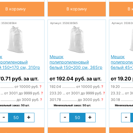
В корзину
В корзину
В 
: 353638564
Артикул: 353638565
Артикул: 35363
к
Мешок
Мешок
пропиленовый
полипропиленовый
полипропи
 150*170 см, 310гр
белый 150*200 см, 365гр
белый 45*
70.71 руб. за шт.
от 192.04 руб. за шт.
от 19.20 
1
...............
от 10000 руб.
?
192.04
...............
от 10000 руб.
?
19.20
.............
8
...
от 3001 до 9999 руб.
?
233.20
...
от 3001 до 9999 руб.
?
23.32
...
от 3
5
.................
до 3000 руб.
?
301.78
.................
до 3000 руб.
?
30.18
.............
альный заказ: 50 шт.
Минимальный заказ: 50 шт.
Минимальный 
-
+
-
+
-