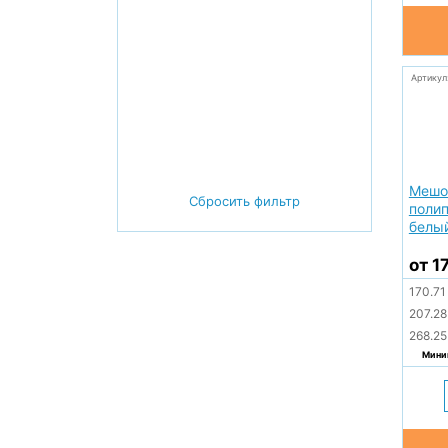
Артикул
Мешо
Сбросить фильтр
поли
белый
от 1
170.7
207.2
268.2
Миним