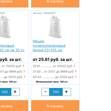
корзину
В корзину
8570
Артикул: 353638571
Мешок
леновый
полипропиленовый
0 см на 30 кг,
белый 55*105 см
руб. за шт.
от 25.61 руб. за шт.
..
от 10000 руб.
?
25.61
...............
от 10000 руб.
?
01 до 9999 руб.
?
31.09
...
от 3001 до 9999 руб.
?
.....
до 3000 руб.
?
40.24
.................
до 3000 руб.
?
заказ: 100 шт.
Минимальный заказ: 100 шт.
+
-
+
корзину
В корзину